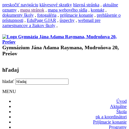
preskočiť navigáciu
klávesové skratky
hlavná stránka
,
aktuálne
oznamy
,
mapa stránok
,
mapa webového sídla
,
kontakt
,
dokumenty školy
,
fotogaléria
,
prijímacie konanie
,
prehlásenie o
prístupnosti
,
EduPage GJAR
,
úspechy
,
webmail pre
zamestnancov a žiakov školy
,
Gymnázium Jána Adama Raymana, Mudroňova 20,
Prešov
hľadaj
hladať
MENU
Úvod
Aktuálne
Škola
pk a koordinátori
Prijímacie konanie
Programy