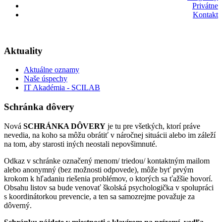
Privátne
Kontakt
Aktuality
Aktuálne oznamy
Naše úspechy
IT Akadémia - SCILAB
Schránka dôvery
Nová
SCHRÁNKA DÔVERY
je tu pre všetkých, ktorí práve
nevedia, na koho sa môžu obrátiť v náročnej situácii alebo im záleží
na tom, aby starosti iných neostali nepovšimnuté.
Odkaz v schránke označený menom/ triedou/ kontaktným mailom
alebo anonymný (bez možnosti odpovede), môže byť prvým
krokom k hľadaniu riešenia problémov, o ktorých sa ťažšie hovorí.
Obsahu listov sa bude venovať školská psychologička v spolupráci
s koordinátorkou prevencie, a ten sa samozrejme považuje za
dôverný.