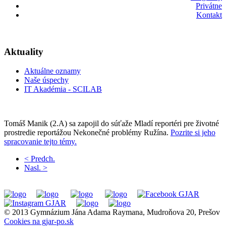
Privátne
Kontakt
Aktuality
Aktuálne oznamy
Naše úspechy
IT Akadémia - SCILAB
Tomáš Manik (2.A) sa zapojil do súťaže Mladí reportéri pre životné
prostredie reportážou Nekonečné problémy Ružína.
Pozrite si jeho
spracovanie tejto témy.
< Predch.
Nasl. >
© 2013 Gymnázium Jána Adama Raymana, Mudroňova 20, Prešov
Cookies na gjar-po.sk