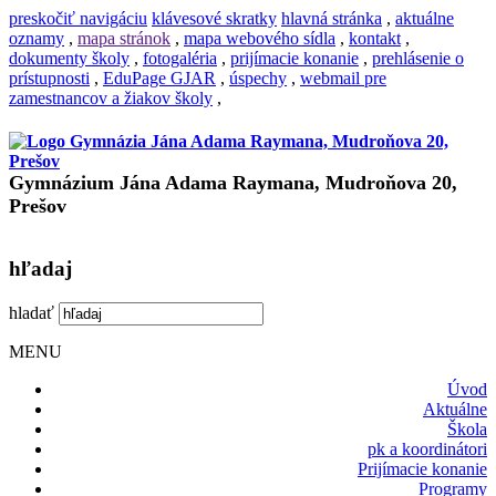
preskočiť navigáciu
klávesové skratky
hlavná stránka
,
aktuálne
oznamy
,
mapa stránok
,
mapa webového sídla
,
kontakt
,
dokumenty školy
,
fotogaléria
,
prijímacie konanie
,
prehlásenie o
prístupnosti
,
EduPage GJAR
,
úspechy
,
webmail pre
zamestnancov a žiakov školy
,
Gymnázium Jána Adama Raymana, Mudroňova 20,
Prešov
hľadaj
hladať
MENU
Úvod
Aktuálne
Škola
pk a koordinátori
Prijímacie konanie
Programy