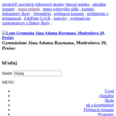
preskočiť navigáciu
klávesové skratky
hlavná stránka
,
aktuálne
oznamy
,
mapa stránok
,
mapa webového sídla
,
kontakt
,
dokumenty školy
,
fotogaléria
,
prijímacie konanie
,
prehlásenie o
prístupnosti
,
EduPage GJAR
,
úspechy
,
webmail pre
zamestnancov a žiakov školy
,
Gymnázium Jána Adama Raymana, Mudroňova 20,
Prešov
hľadaj
hladať
MENU
Úvod
Aktuálne
Škola
pk a koordinátori
Prijímacie konanie
Programy