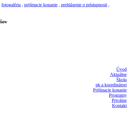
,
fotogaléria
,
prijímacie konanie
,
prehlásenie o prístupnosti
,
šov
Úvod
Aktuálne
Škola
pk a koordinátori
Prijímacie konanie
Programy
Privátne
Kontakt