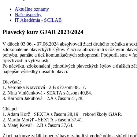
Aktuálne oznamy
Naše úspechy
IT Akadémia - SCILAB
Plavecký kurz GJAR 2023/2024
V dňoch 03.06. - 07.06.2024 absolvovali žiaci druhého ročníka a sext
zdokonalenie plaveckých štýlov. Žiaci sa oboznámili s rôznymi plave
pohybu, pamäte a tiež komunikačných schopností. Podporili sme v ňom
trpezlivosti a vytrvalosti.
Po nácviku, zdokonalení jednotlivých plaveckých štýlov a ďalších z
najlepšie výsledky dosiahli plavci:
Dievčatá:
1. Veronika Kravcová - 2.B s časom 38,17.
2. Nina Viničenková - SEXTA s časom 40,84.
3. Barbora Jakubová - 2.A s časom 41,28.
Chlapci:
1. Adam Korž - SEXTA s časom 28,19 – rekord školy GJAR.
2. Martin Motýľ - SEXTA s časom 37,41.
3. Matej Kovaľ - 2.B s časom 37,64.
Žiaci na kurze zažili kopec zábavy, zahrali si vodné pólo a strávili