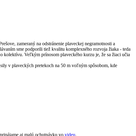
 Prešove, zameraný na odstránenie plaveckej negramotnosti a
lávaním sme podporili tiež kvalitu komplexného rozvoja žiaka - teda
do kolektívu. Veľkým prínosom plaveckého kurzu je, že sa žiaci učia
ať sily v plaveckých pretekoch na 50 m voľným spôsobom, kde
 a pripájame aj malú ochutnávku vo
videu
.