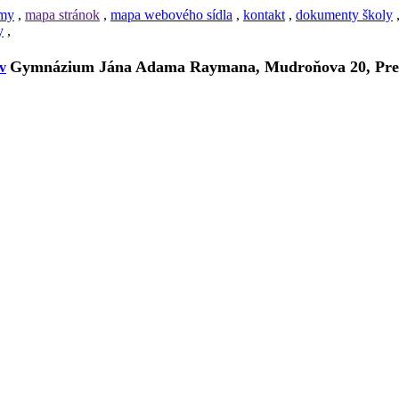
amy
,
mapa stránok
,
mapa webového sídla
,
kontakt
,
dokumenty školy
y
,
Gymnázium Jána Adama Raymana, Mudroňova 20, Pre