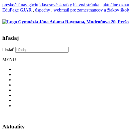
preskočiť navigáciu
klávesové skratky
hlavná stránka
,
aktuálne ozn
EduPage GJAR
,
úspechy
,
webmail pre zamestnancov a žiakov škol
hľadaj
hladať
MENU
Aktuality