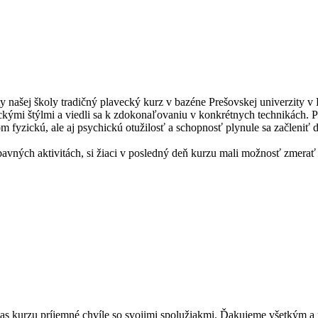
y našej školy tradičný plavecký kurz v bazéne Prešovskej univerzity v
ckými štýlmi a viedli sa k zdokonaľovaniu v konkrétnych technikách. P
 fyzickú, ale aj psychickú otužilosť a schopnosť plynule sa začleniť 
ábavných aktivitách, si žiaci v posledný deň kurzu mali možnosť zmer
 počas kurzu príjemné chvíle so svojimi spolužiakmi. Ďakujeme všetkým