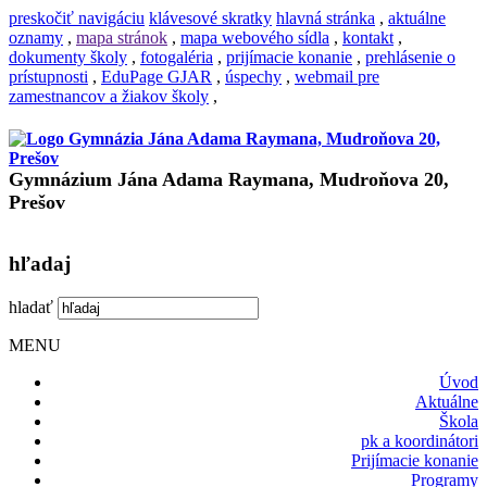
preskočiť navigáciu
klávesové skratky
hlavná stránka
,
aktuálne
oznamy
,
mapa stránok
,
mapa webového sídla
,
kontakt
,
dokumenty školy
,
fotogaléria
,
prijímacie konanie
,
prehlásenie o
prístupnosti
,
EduPage GJAR
,
úspechy
,
webmail pre
zamestnancov a žiakov školy
,
Gymnázium Jána Adama Raymana, Mudroňova 20,
Prešov
hľadaj
hladať
MENU
Úvod
Aktuálne
Škola
pk a koordinátori
Prijímacie konanie
Programy