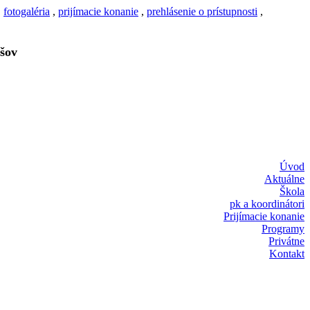
,
fotogaléria
,
prijímacie konanie
,
prehlásenie o prístupnosti
,
šov
Úvod
Aktuálne
Škola
pk a koordinátori
Prijímacie konanie
Programy
Privátne
Kontakt