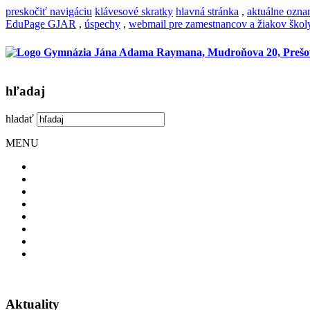
preskočiť navigáciu
klávesové skratky
hlavná stránka
,
aktuálne ozn
EduPage GJAR
,
úspechy
,
webmail pre zamestnancov a žiakov škol
hľadaj
hladať
MENU
Aktuality