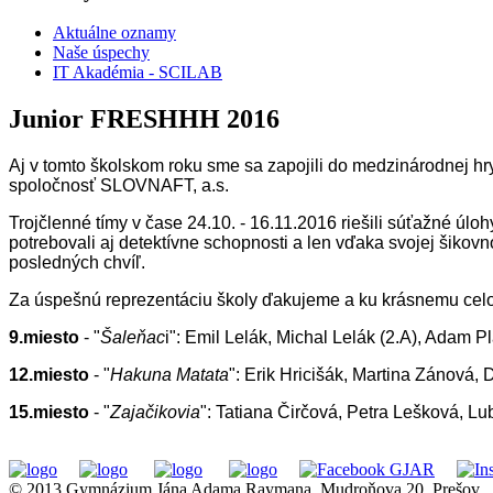
Aktuálne oznamy
Naše úspechy
IT Akadémia - SCILAB
Junior FRESHHH 2016
Aj v tomto školskom roku sme sa zapojili do medzinárodnej h
spoločnosť SLOVNAFT, a.s.
Trojčlenné tímy v čase 24.10. - 16.11.2016 riešili súťažné úloh
potrebovali aj detektívne schopnosti a len vďaka svojej šikovno
posledných chvíľ.
Za úspešnú reprezentáciu školy ďakujeme a ku krásnemu ce
9.miesto
- "
Šaleňac
i": Emil Lelák, Michal Lelák (2.A), Adam P
12.miesto
- "
Hakuna Matata
": Erik Hricišák, Martina Zánová,
15.miesto
- "
Zajačikovia
": Tatiana Čirčová, Petra Lešková, Lu
© 2013 Gymnázium Jána Adama Raymana, Mudroňova 20, Prešov