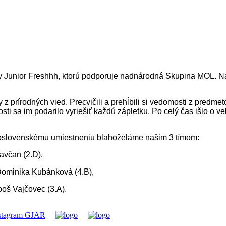
ry Junior Freshhh, ktorú podporuje nadnárodná Skupina MOL. N
y z prírodných vied. Precvičili a prehĺbili si vedomosti z predme
sti sa im podarilo vyriešiť každú zápletku. Po celý čas išlo o v
loslovenskému umiestneniu blahoželáme našim 3 tímom:
lavčan (2.D),
 Dominika Kubánková (4.B),
boš Vajčovec (3.A).