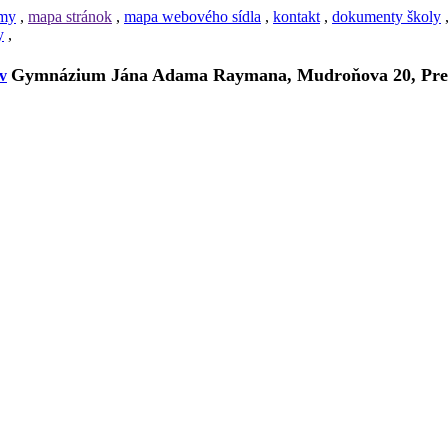
amy
,
mapa stránok
,
mapa webového sídla
,
kontakt
,
dokumenty školy
y
,
Gymnázium Jána Adama Raymana, Mudroňova 20, Pre