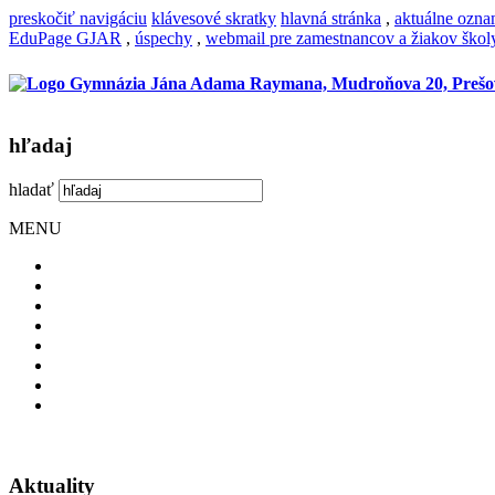
preskočiť navigáciu
klávesové skratky
hlavná stránka
,
aktuálne ozn
EduPage GJAR
,
úspechy
,
webmail pre zamestnancov a žiakov škol
hľadaj
hladať
MENU
Aktuality