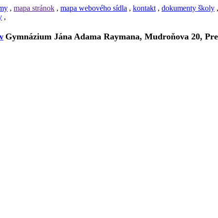
amy
,
mapa stránok
,
mapa webového sídla
,
kontakt
,
dokumenty školy
y
,
Gymnázium Jána Adama Raymana, Mudroňova 20, Pre