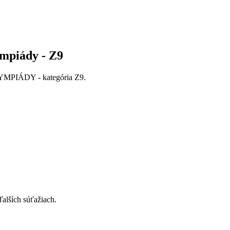
ympiády - Z9
PIÁDY - kategória Z9.
alších súťažiach.