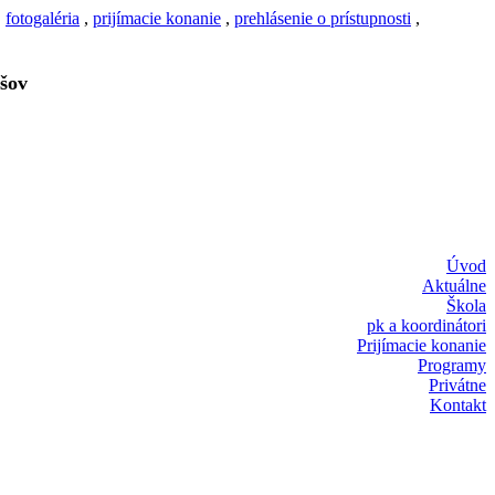
,
fotogaléria
,
prijímacie konanie
,
prehlásenie o prístupnosti
,
šov
Úvod
Aktuálne
Škola
pk a koordinátori
Prijímacie konanie
Programy
Privátne
Kontakt