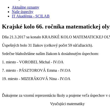
Aktuálne oznamy
Naše úspechy
IT Akadémia - SCILAB
Krajské kolo 66. ročníka matematickej ol
Dňa 21.3.2017 sa konalo KRAJSKÉ KOLO MATEMATICKEJ OLYM
Úspešných bolo 31 žiakov (celkový počet 59 súťažiacich).
Srdečne blahoželáme našim žiakom k dosiahnutým úspechom:
1. miesto - VOROBEL Michal - IV.OA
7. miesto - PÁSZTOROVÁ Emma - IV.OA
19. miesto - MIZERÁKOVÁ Nina - IV.OA
Ďakujeme za vzornú reprezentáciu školy a prajeme veľa úspechov v ď
Vyučujúci matematiky