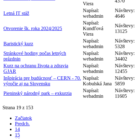
4370
Viera
Napísal:
Návštevy:
Letná IT stáž
webadmin
4646
Napísal:
Návštevy:
Otvorenie šk. roka 2024/2025
Kundľová
13125
Viera
Napísal:
Návštevy:
Baristický kurz
webadmin
5328
Stránkové hodiny počas letných
Napísal:
Návštevy:
prázdnin
webadmin
34402
Kurz na ochranu života a zdravia
Napísal:
Návštevy:
GJAR
webadmin
12455
Inšpirácia pre budúcnosť – CERN - 70.
Napísal:
Návštevy:
výročie aj na Slovensku
Kobulská Jana
5859
Napísal:
Návštevy:
Pieninský národný park – exkurzia
webadmin
11605
Strana 19 z 153
Začiatok
Predch.
14
15