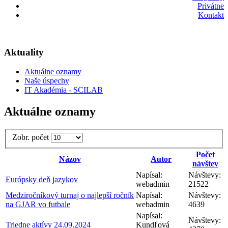
Privátne
Kontakt
Aktuality
Aktuálne oznamy
Naše úspechy
IT Akadémia - SCILAB
Aktuálne oznamy
Zobr. počet
Počet
Názov
Autor
návštev
Napísal:
Návštevy:
Európsky deň jazykov
webadmin
21522
Medziročníkový turnaj o najlepší ročník
Napísal:
Návštevy:
na GJAR vo futbale
webadmin
4639
Napísal:
Návštevy:
Triedne aktívy 24.09.2024
Kundľová