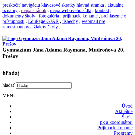
preskočiť navigáciu
klávesové skratky
hlavná stránka
,
aktuálne
oznamy
,
mapa stránok
,
mapa webového sídla
,
kontakt
,
dokumenty školy
,
fotogaléria
,
prijímacie konanie
,
prehlásenie o
prístupnosti
,
EduPage GJAR
,
úspechy
,
webmail pre
zamestnancov a žiakov školy
,
Gymnázium Jána Adama Raymana, Mudroňova 20,
Prešov
hľadaj
hladať
MENU
Úvod
Aktuálne
Škola
pk a koordinátori
Prijímacie konanie
Programy