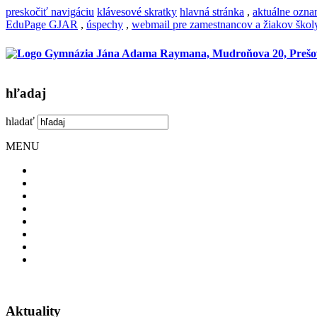
preskočiť navigáciu
klávesové skratky
hlavná stránka
,
aktuálne ozn
EduPage GJAR
,
úspechy
,
webmail pre zamestnancov a žiakov škol
hľadaj
hladať
MENU
Aktuality