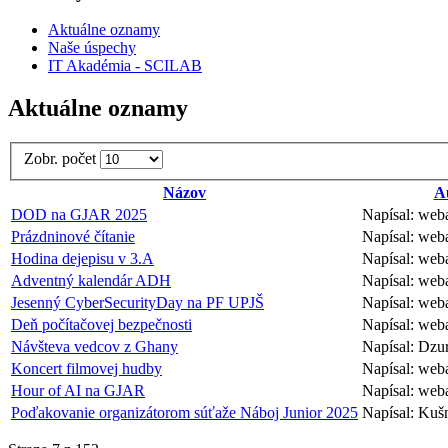
Aktuálne oznamy
Naše úspechy
IT Akadémia - SCILAB
Aktuálne oznamy
Zobr. počet
Názov
A
DOD na GJAR 2025
Napísal: we
Prázdninové čítanie
Napísal: we
Hodina dejepisu v 3.A
Napísal: we
Adventný kalendár ADH
Napísal: we
Jesenný CyberSecurityDay na PF UPJŠ
Napísal: we
Deň počítačovej bezpečnosti
Napísal: we
Návšteva vedcov z Ghany
Napísal: Dzu
Koncert filmovej hudby
Napísal: we
Hour of AI na GJAR
Napísal: we
Poďakovanie organizátorom súťaže Náboj Junior 2025
Napísal: Kuš