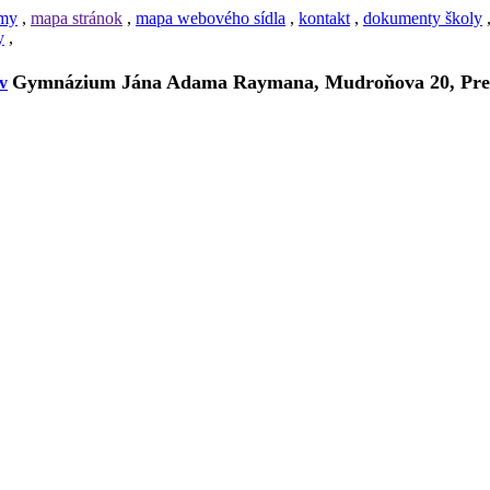
amy
,
mapa stránok
,
mapa webového sídla
,
kontakt
,
dokumenty školy
y
,
Gymnázium Jána Adama Raymana, Mudroňova 20, Pre