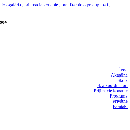
,
fotogaléria
,
prijímacie konanie
,
prehlásenie o prístupnosti
,
šov
Úvod
Aktuálne
Škola
pk a koordinátori
Prijímacie konanie
Programy
Privátne
Kontakt