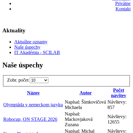
Privátne
Kontakt
Aktuality
Aktuálne oznamy
Naše úspechy
IT Akadémia - SCILAB
Naše úspechy
Zobr. počet
Počet
Názov
Autor
návštev
Napísal: Šimkovičová
Návštevy:
Olympiáda v nemeckom jazyku
Michaela
857
Napísal:
Návštevy:
Robocup, ON STAGE 2026
Mackovjaková
12655
Zuzana
Napísal: Michal
Návštevy: