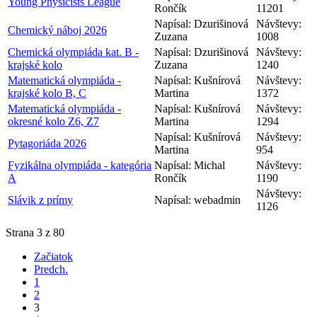
Young Physicists League
Rončík
11201
Napísal: Dzurišinová
Návštevy:
Chemický náboj 2026
Zuzana
1008
Chemická olympiáda kat. B -
Napísal: Dzurišinová
Návštevy:
krajské kolo
Zuzana
1240
Matematická olympiáda -
Napísal: Kušnírová
Návštevy:
krajské kolo B, C
Martina
1372
Matematická olympiáda -
Napísal: Kušnírová
Návštevy:
okresné kolo Z6, Z7
Martina
1294
Napísal: Kušnírová
Návštevy:
Pytagoriáda 2026
Martina
954
Fyzikálna olympiáda - kategória
Napísal: Michal
Návštevy:
A
Rončík
1190
Návštevy:
Slávik z prímy
Napísal: webadmin
1126
Strana 3 z 80
Začiatok
Predch.
1
2
3