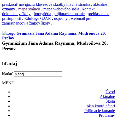
preskočiť navigáciu
klávesové skratky
hlavná stránka
,
aktuálne
oznamy
,
mapa stránok
,
mapa webového sídla
,
kontakt
,
dokumenty školy
,
fotogaléria
,
prijímacie konanie
,
prehlásenie o
prístupnosti
,
EduPage GJAR
,
úspechy
,
webmail pre
zamestnancov a žiakov školy
,
Gymnázium Jána Adama Raymana, Mudroňova 20,
Prešov
hľadaj
hladať
MENU
Úvod
Aktuálne
Škola
pk a koordinátori
Prijímacie konanie
Programy