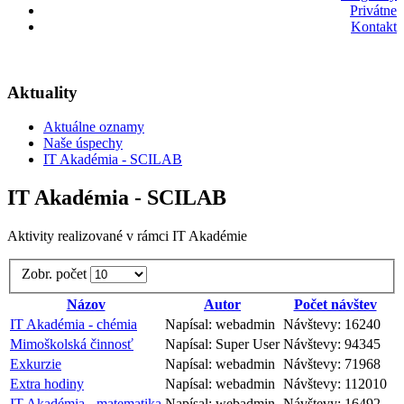
Privátne
Kontakt
Aktuality
Aktuálne oznamy
Naše úspechy
IT Akadémia - SCILAB
IT Akadémia - SCILAB
Aktivity realizované v rámci IT Akadémie
Zobr. počet
Názov
Autor
Počet návštev
IT Akadémia - chémia
Napísal: webadmin
Návštevy: 16240
Mimoškolská činnosť
Napísal: Super User
Návštevy: 94345
Exkurzie
Napísal: webadmin
Návštevy: 71968
Extra hodiny
Napísal: webadmin
Návštevy: 112010
IT Akadémia - matematika
Napísal: webadmin
Návštevy: 16492