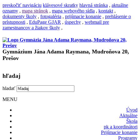
preskočiť navigáciu
klávesové skratky
hlavná stránka
,
aktuálne
oznamy
,
mapa stránok
,
mapa webového sídla
,
kontakt
,
dokumenty školy
,
fotogaléria
,
prijímacie konanie
,
prehlásenie o
prístupnosti
,
EduPage GJAR
,
úspechy
,
webmail pre
zamestnancov a žiakov školy
,
Gymnázium Jána Adama Raymana, Mudroňova 20,
Prešov
hľadaj
hladať
MENU
Úvod
Aktuálne
Škola
pk a koordinátori
Prijímacie konanie
Programy